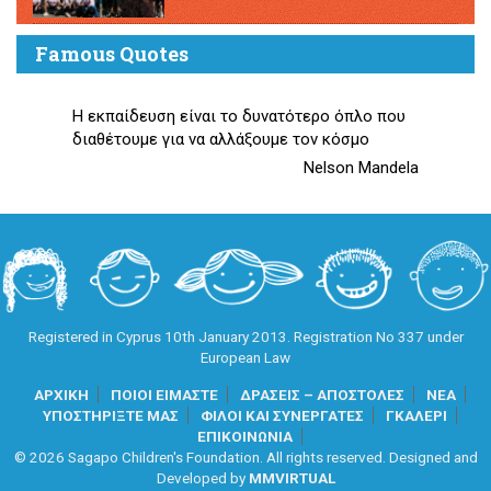
Famous Quotes
Η εκπαίδευση είναι το δυνατότερο όπλο που
διαθέτουμε για να αλλάξουμε τον κόσμο
Nelson Mandela
Registered in Cyprus 10th January 2013. Registration No 337 under
European Law
ΑΡΧΙΚΗ
ΠΟΙΟΙ ΕΙΜΑΣΤΕ
ΔΡΑΣΕΙΣ – ΑΠΟΣΤΟΛΕΣ
ΝΕΑ
ΥΠΟΣΤΗΡΙΞΤΕ ΜΑΣ
ΦΙΛΟΙ ΚΑΙ ΣΥΝΕΡΓΑΤΕΣ
ΓΚΑΛΕΡΙ
ΕΠΙΚΟΙΝΩΝΙΑ
© 2026 Sagapo Children's Foundation. All rights reserved. Designed and
Developed by
MMVIRTUAL